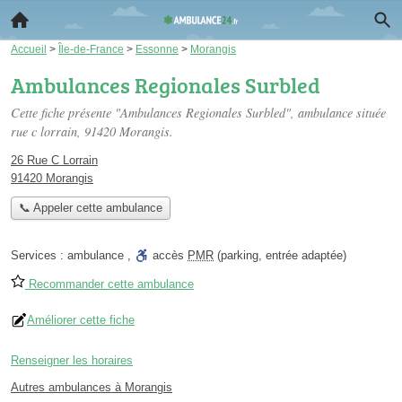
Accueil
>
Île-de-France
>
Essonne
>
Morangis
Ambulances Regionales Surbled
Cette fiche présente "Ambulances Regionales Surbled", ambulance située
rue c lorrain
, 91420 Morangis.
26 Rue C Lorrain
91420 Morangis
📞 Appeler cette ambulance
Services :
ambulance
,
accès
PMR
(parking, entrée adaptée)
Recommander cette ambulance
Améliorer cette fiche
Renseigner les horaires
Autres ambulances à Morangis