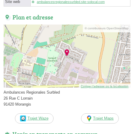
Site web
ambulancesregionalessurbled.site-solocal.com
Plan et adresse
© contributeurs OpenStreetMap
Corriger l’adresse ou la localisation
Ambulances Regionales Surbled
26 Rue C Lorrain
91420 Morangis
Trajet Waze
Trajet Maps
Venir en transports en commun