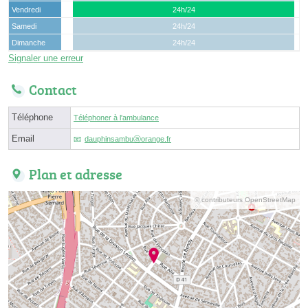
Vendredi
24h/24
Samedi
24h/24
Dimanche
24h/24
Signaler une erreur
Contact
Téléphone
Téléphoner à l'ambulance
Email
dauphinsambuⓐorange.fr
Plan et adresse
© contributeurs OpenStreetMap