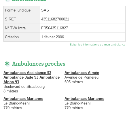
Forme juridique
SAS
SIRET
43511682700021
N° TVA Intra.
FR56435116827
Création
1 février 2006
Éditer les informations de mon ambulance
Ambulances proches
Ambulances Assistance 93
Ambulances Aimée
Ambulance Jade 93 Ambulance
Avenue de Pomereu
Alpha 93
695 mètres
Boulevard de Strasbourg
8 mètres
Ambulances Marianne
Ambulances Marianne
Le Blanc-Mesnil
Le Blanc-Mesnil
770 mètres
770 mètres