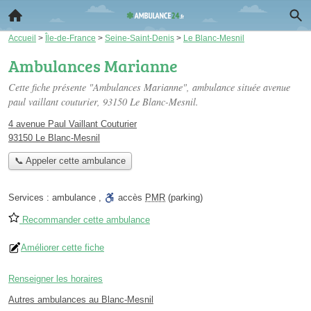
Accueil
>
Île-de-France
>
Seine-Saint-Denis
>
Le Blanc-Mesnil
Ambulances Marianne
Cette fiche présente "Ambulances Marianne", ambulance située
avenue
paul vaillant couturier
, 93150 Le Blanc-Mesnil.
4 avenue Paul Vaillant Couturier
93150 Le Blanc-Mesnil
📞 Appeler cette ambulance
Services :
ambulance
,
accès
PMR
(parking)
Recommander cette ambulance
Améliorer cette fiche
Renseigner les horaires
Autres ambulances au Blanc-Mesnil