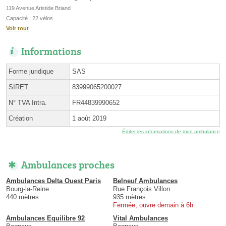
119 Avenue Aristide Briand
Capacité : 22 vélos
Voir tout
Informations
Forme juridique
SAS
SIRET
83999065200027
N° TVA Intra.
FR44839990652
Création
1 août 2019
Éditer les informations de mon ambulance
Ambulances proches
Ambulances Delta Ouest Paris
Belneuf Ambulances
Bourg-la-Reine
Rue François Villon
440 mètres
935 mètres
Fermée, ouvre demain à 6h
Ambulances Equilibre 92
Vital Ambulances