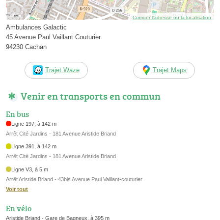
Corriger l’adresse ou la localisation
Ambulances Galactic
45 Avenue Paul Vaillant Couturier
94230 Cachan
Trajet Waze
Trajet Maps
Venir en transports en commun
En bus
Ligne 197, à 142 m
Arrêt Cité Jardins - 181 Avenue Aristide Briand
Ligne 391, à 142 m
Arrêt Cité Jardins - 181 Avenue Aristide Briand
Ligne V3, à 5 m
Arrêt Aristide Briand - 43bis Avenue Paul Vaillant-couturier
Voir tout
En vélo
Aristide Briand - Gare de Bagneux, à 395 m