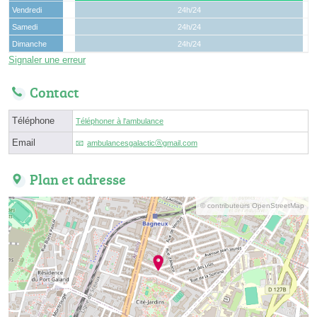
Vendredi
24h/24
Samedi
24h/24
Dimanche
24h/24
Signaler une erreur
Contact
Téléphone
Téléphoner à l'ambulance
Email
ambulancesgalacticⓐgmail.com
Plan et adresse
© contributeurs OpenStreetMap