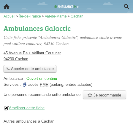
Accueil
>
Île-de-France
>
Val-de-Marne
>
Cachan
Ambulances Galactic
Cette fiche présente "Ambulances Galactic", ambulance située
avenue
paul vaillant couturier
, 94230 Cachan.
45 Avenue Paul Vaillant Couturier
94230 Cachan
📞 Appeler cette ambulance
Ambulance
-
Ouvert en continu
Services :
accès
PMR
(parking, entrée adaptée)
Une personne
recommande
cette ambulance.
Je recommande
Améliorer cette fiche
Autres ambulances à Cachan