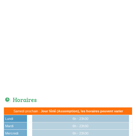
Horaires
Samedi prochain :
Jour férié (Assomption), les horaires peuvent varier
Lundi
6h - 23h30
Mardi
6h - 23h30
Mercredi
6h - 23h30