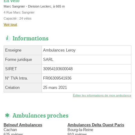
En vélo
Marc Sangnier - Division Leclerc, à 665 m
4 Rue Marc Sangnier
Capacité : 24 vélos
Voir tout
Informations
Enseigne
Ambulances Leroy
Forme juridique
SARL
SIRET
30954193600048
N° TVA Intra.
FR06309541936
Création
25 mars 2021
Éditer les informations de mon ambulance
Ambulances proches
Belneuf Ambulances
Ambulances Delta Ouest Paris
Cachan
Bourg-la-Reine
625 mètres
910 mètres