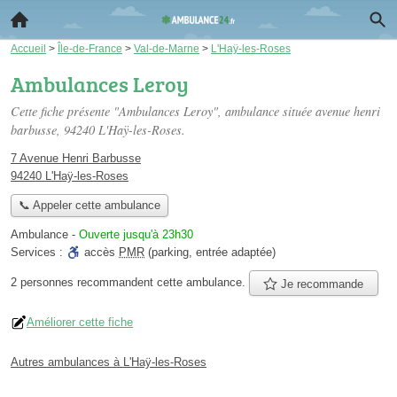
Accueil
>
Île-de-France
>
Val-de-Marne
>
L'Haÿ-les-Roses
Ambulances Leroy
Cette fiche présente "Ambulances Leroy", ambulance située
avenue henri
barbusse
, 94240 L'Haÿ-les-Roses.
7 Avenue Henri Barbusse
94240 L'Haÿ-les-Roses
📞 Appeler cette ambulance
Ambulance
-
Ouverte jusqu'à 23h30
Services :
accès
PMR
(parking, entrée adaptée)
2 personnes
recommandent
cette ambulance.
Je recommande
Améliorer cette fiche
Autres ambulances à L'Haÿ-les-Roses