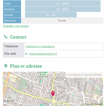
Jeudi
6h - 23h30
Vendredi
6h - 23h30
Samedi
6h - 18h
Dimanche
Fermé
Signaler une erreur
Contact
Téléphone
Téléphoner à l'ambulance
Site web
www.ambulancesleroy.fr
Plan et adresse
© contributeurs OpenStreetMap