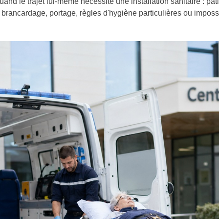
and le trajet lui-même nécessite une installation sanitaire : pat
, brancardage, portage, règles d'hygiène particulières ou imposs