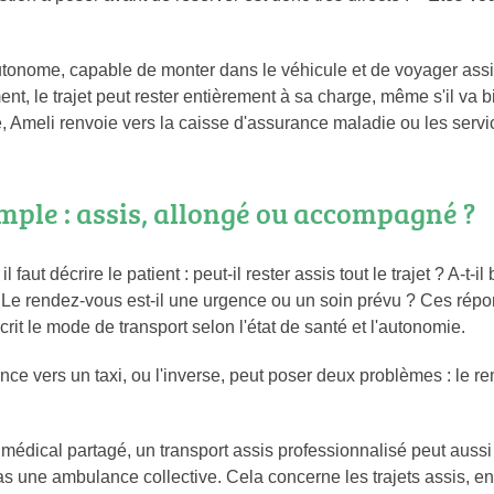
tonome, capable de monter dans le véhicule et de voyager assis
nt, le trajet peut rester entièrement à sa charge, même s'il va 
é, Ameli renvoie vers la caisse d'assurance maladie ou les serv
mple : assis, allongé ou accompagné ?
faut décrire le patient : peut-il rester assis tout le trajet ? A-t-il
 ? Le rendez-vous est-il une urgence ou un soin prévu ? Ces répo
rit le mode de transport selon l'état de santé et l'autonomie.
 vers un taxi, ou l'inverse, peut poser deux problèmes : le re
t médical partagé, un transport assis professionnalisé peut aussi
pas une ambulance collective. Cela concerne les trajets assis, e