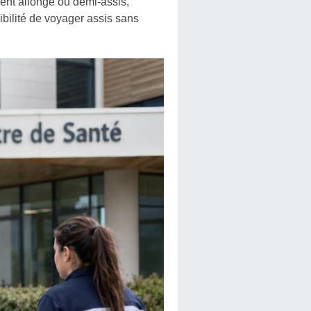
ient allongé ou demi-assis,
ibilité de voyager assis sans