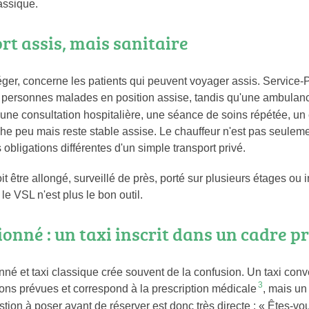
assique.
rt assis, mais sanitaire
éger, concerne les patients qui peuvent voyager assis. Service-
is personnes malades en position assise, tandis qu'une ambulan
 une consultation hospitalière, une séance de soins répétée, un
 peu mais reste stable assise. Le chauffeur n'est pas seulement
obligations différentes d'un simple transport privé.
 doit être allongé, surveillé de près, porté sur plusieurs étages ou
le VSL n'est plus le bon outil.
ionné : un taxi inscrit dans un cadre pr
onné et taxi classique crée souvent de la confusion. Un taxi con
3
tions prévues et correspond à la prescription médicale
, mais un
stion à poser avant de réserver est donc très directe : « Êtes-v