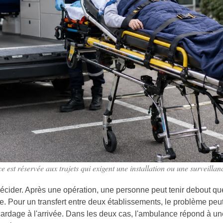
est réservée aux trajets qui exigent une installation ou une surveillanc
 décider. Après une opération, une personne peut tenir debout 
 Pour un transfert entre deux établissements, le problème peut ê
rdage à l'arrivée. Dans les deux cas, l'ambulance répond à une