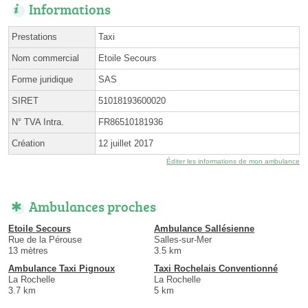
Informations
Prestations
Taxi
Nom commercial
Etoile Secours
Forme juridique
SAS
SIRET
51018193600020
N° TVA Intra.
FR86510181936
Création
12 juillet 2017
Éditer les informations de mon ambulance
Ambulances proches
Etoile Secours
Ambulance Sallésienne
Rue de la Pérouse
Salles-sur-Mer
13 mètres
3.5 km
Ambulance Taxi Pignoux
Taxi Rochelais Conventionné
La Rochelle
La Rochelle
3.7 km
5 km