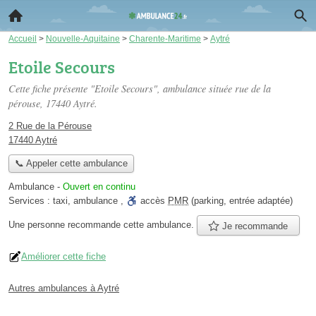
Accueil
>
Nouvelle-Aquitaine
>
Charente-Maritime
>
Aytré
Etoile Secours
Cette fiche présente "Etoile Secours", ambulance située
rue de la
pérouse
, 17440 Aytré.
2 Rue de la Pérouse
17440 Aytré
📞 Appeler cette ambulance
Ambulance
-
Ouvert en continu
Services :
taxi
,
ambulance
,
accès
PMR
(parking, entrée adaptée)
Une personne
recommande
cette ambulance.
Je recommande
Améliorer cette fiche
Autres ambulances à Aytré