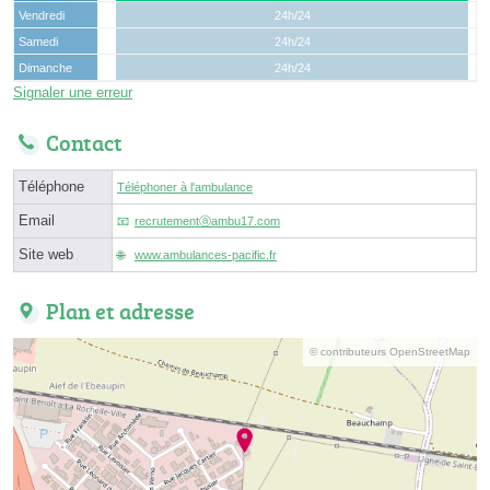
Vendredi
24h/24
Samedi
24h/24
Dimanche
24h/24
Signaler une erreur
Contact
Téléphone
Téléphoner à l'ambulance
Email
recrutementⓐambu17.com
Site web
www.ambulances-pacific.fr
Plan et adresse
© contributeurs OpenStreetMap