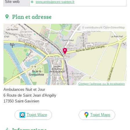
Site web
www.ambulances-saintes.fr
Plan et adresse
© contributeurs OpenStreetMap
Corriger l’adresse ou la localisation
Ambulances Nuit et Jour
6 Route de Saint Jean d'Angély
17350 Saint-Savinien
Trajet Waze
Trajet Maps
Informations