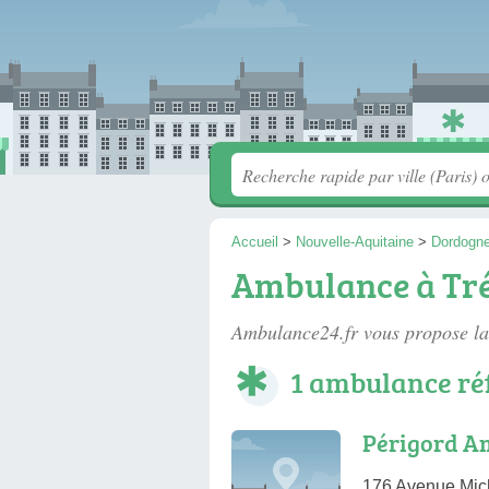
Accueil
>
Nouvelle-Aquitaine
>
Dordogn
Ambulance à Tré
Ambulance24.fr vous propose la
1 ambulance ré
Périgord A
176 Avenue Mich