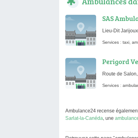
Ambulances da
SAS Ambula
Lieu-Dit Jarijo
Services :
taxi
,
am
Perigord V
Route de Salon,
Services :
ambula
Ambulance24 recense également
Sarlat-la-Canéda
, une
ambulance 