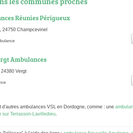
ns les communes proches
nces Réunies Périgueux
ux, 24750 Champcevinel
bulance
ergt Ambulances
 24380 Vergt
nce
 d'autres ambulances VSL en Dordogne, comme : une
ambulan
sur Terrasson-Lavilledieu
.