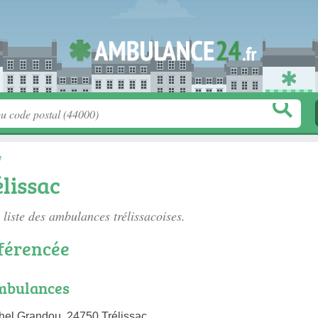
e
lissac
 liste des
ambulances trélissacoises
.
férencée
mbulances
el Grandou, 24750 Trélissac