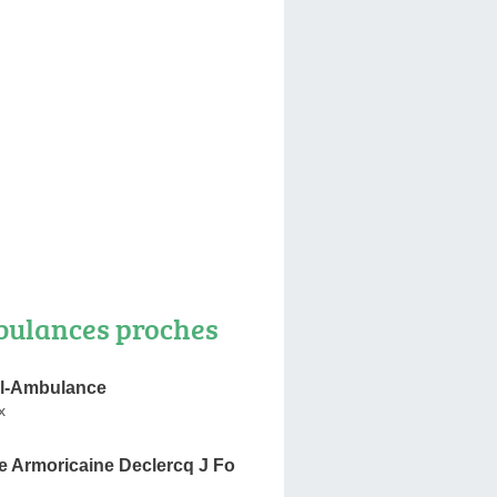
ulances proches
l-Ambulance
x
 Armoricaine Declercq J Fo