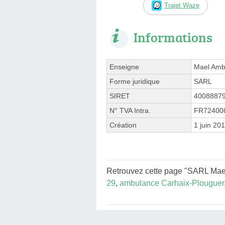
Trajet Waze
Informations
Enseigne
Mael Amb
Forme juridique
SARL
SIRET
4008887
N° TVA Intra.
FR72400
Création
1 juin 20
Retrouvez cette page "SARL Mael
29
,
ambulance Carhaix-Plouguer