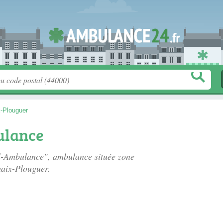
x-Plouguer
ulance
el-Ambulance", ambulance située
zone
aix-Plouguer.