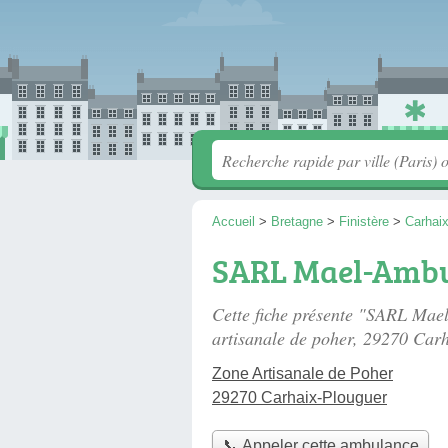
Accueil
>
Bretagne
>
Finistère
>
Carhai
SARL Mael-Amb
Cette fiche présente "SARL Ma
artisanale de poher
, 29270 Carh
Zone Artisanale de Poher
29270 Carhaix-Plouguer
📞 Appeler cette ambulance