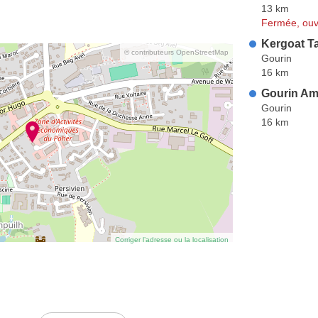
13 km
Fermée, ouv
Kergoat Ta
© contributeurs OpenStreetMap
Gourin
16 km
Gourin Am
Gourin
16 km
Corriger l’adresse ou la localisation