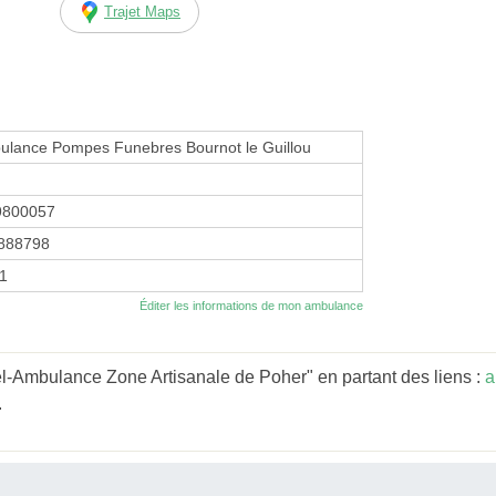
Trajet Maps
ulance Pompes Funebres Bournot le Guillou
9800057
888798
11
Éditer les informations de mon ambulance
-Ambulance Zone Artisanale de Poher" en partant des liens :
a
.