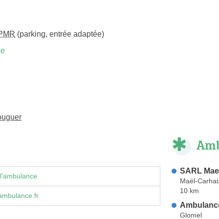
PMR
(parking, entrée adaptée)
ce
ouguer
Amb
SARL Mae
 l'ambulance
Maël-Carhai
10 km
mbulance.fr
Ambulance
Glomel