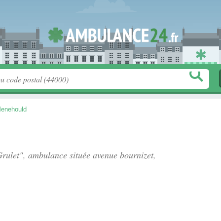
Menehould
 Grulet", ambulance située
avenue bournizet
,