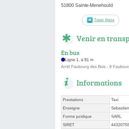
51800 Sainte-Menehould
Trajet Waze
Venir en trans
En bus
Ligne 1, à 81 m
Arrêt Faubourg des Bois - 8 Faubour
Informations
Prestations
Taxi
Enseigne
Sebastien
Forme juridique
SARL
SIRET
4432075