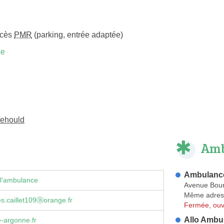
ccès
PMR
(parking, entrée adaptée)
ce
nehould
Amb
Ambulanc
 l'ambulance
Avenue Bour
Même adres
s.caillet109ⓐorange.fr
Fermée, ouv
Allo Ambu
-argonne.fr