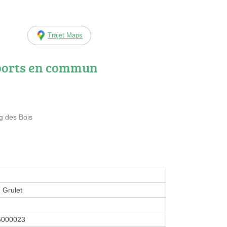
Trajet Maps
ports en commun
g des Bois
 Grulet
5000023