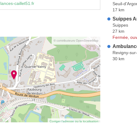
nces-caillet51.fr
Seuil-d'Arg
17 km
Suippes A
Suippes
27 km
Fermée, ouv
© contributeurs OpenStreetMap
Ambulance
Revigny-sur
30 km
Corriger l’adresse ou la localisation