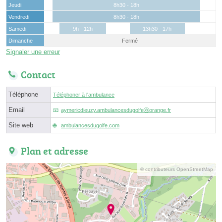
Jeudi
8h30 - 18h
Vendredi
8h30 - 18h
Samedi
9h - 12h
13h30 - 17h
Dimanche
Fermé
Signaler une erreur
Contact
Téléphone
Téléphoner à l'ambulance
Email
aymericdieuzy.ambulancesdugolfeⓐorange.fr
Site web
ambulancesdugolfe.com
Plan et adresse
© contributeurs OpenStreetMap