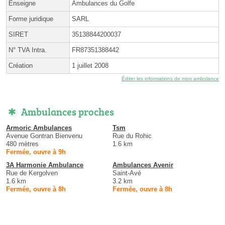
Enseigne
Ambulances du Golfe
Forme juridique
SARL
SIRET
35138844200037
N° TVA Intra.
FR87351388442
Création
1 juillet 2008
Éditer les informations de mon ambulance
Ambulances proches
Armoric Ambulances
Tsm
Avenue Gontran Bienvenu
Rue du Rohic
480 mètres
1.6 km
Fermée, ouvre à 9h
3A Harmonie Ambulance
Ambulances Avenir
Rue de Kergolven
Saint-Avé
1.6 km
3.2 km
Fermée, ouvre à 8h
Fermée, ouvre à 8h