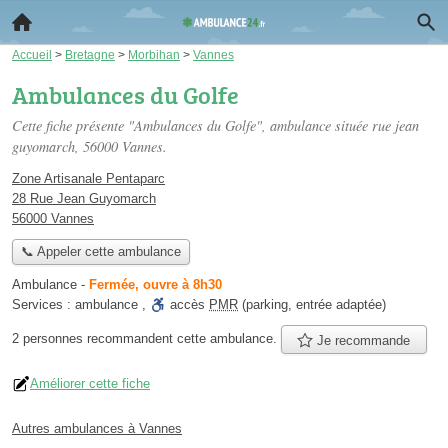
Accueil
>
Bretagne
>
Morbihan
>
Vannes
Ambulances du Golfe
Cette fiche présente "Ambulances du Golfe", ambulance située
rue jean
guyomarch
, 56000 Vannes.
Zone Artisanale Pentaparc
28 Rue Jean Guyomarch
56000 Vannes
📞 Appeler cette ambulance
Ambulance
-
Fermée, ouvre à 8h30
Services :
ambulance
,
accès
PMR
(parking, entrée adaptée)
2 personnes
recommandent
cette ambulance.
Je recommande
Améliorer cette fiche
Autres ambulances à Vannes