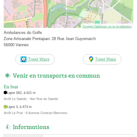
Corriger l’adresse ou la localisation
Ambulances du Golfe
Zone Artisanale Pentaparc 28 Rue Jean Guyomarch
56000 Vannes
Trajet Waze
Trajet Maps
Venir en transports en commun
En bus
Ligne S82, à 621 m
Arrêt Le Saindo - 4ter Rue du Saindo
Ligne 3, à 473 m
Arrêt Le Prat - 6 Avenue Gontran Bienvenu
Informations