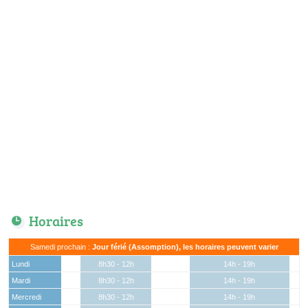
Horaires
Samedi prochain :
Jour férié (Assomption), les horaires peuvent varier
Lundi
8h30 - 12h
14h - 19h
Mardi
8h30 - 12h
14h - 19h
Mercredi
8h30 - 12h
14h - 19h