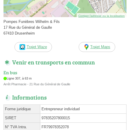
Corriger l’adresse ou la localisation
Pompes Funèbres Wilhelm & Fils
17 Rue du Général de Gaulle
67410 Drusenheim
Trajet Waze
Trajet Maps
Venir en transports en commun
En bus
Ligne 307, à 63 m
Arrêt Pharmacie - 21 Rue du Général de Gaulle
Informations
Forme juridique
Entrepreneur individuel
SIRET
97835207800015
N° TVA Intra.
FR79978352078