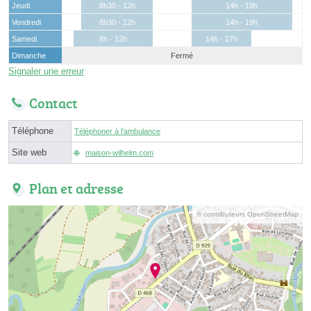
Jeudi
8h30 - 12h
14h - 19h
Vendredi
8h30 - 12h
14h - 19h
Samedi
8h - 12h
14h - 17h
Dimanche
Fermé
Signaler une erreur
Contact
Téléphone
Téléphoner à l'ambulance
Site web
maison-wilhelm.com
Plan et adresse
© contributeurs OpenStreetMap