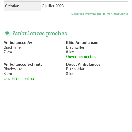
Création
2 juillet 2023
Éditer les informations de mon ambulance
Ambulances proches
Ambulances A+
Elite Ambulances
Bischwiller
Bischwiller
7 km
8 km
Ouvert en continu
Ambulances Schmitt
Direct Ambulances
Bischwiller
Bischwiller
8 km
8 km
Ouvert en continu