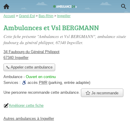
Accueil
>
Grand-Est
>
Bas-Rhin
>
Ingwiller
Ambulances et Vsl BERGMANN
Cette fiche présente "Ambulances et Vsl BERGMANN", ambulance située
faubourg du général philippot
, 67340 Ingwiller.
34 Faubourg du Général Philippot
67340 Ingwiller
📞 Appeler cette ambulance
Ambulance
-
Ouvert en continu
Services :
accès
PMR
(parking, entrée adaptée)
Une personne
recommande
cette ambulance.
Je recommande
Améliorer cette fiche
Autres ambulances à Ingwiller