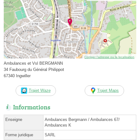
Corriger l’adresse ou la localisation
Ambulances et Vsl BERGMANN
34 Faubourg du Général Philippot
67340 Ingwiller
Trajet Waze
Trajet Maps
Informations
Enseigne
Ambulances Bergmann / Ambulances 67/
Ambulances K
Forme juridique
SARL