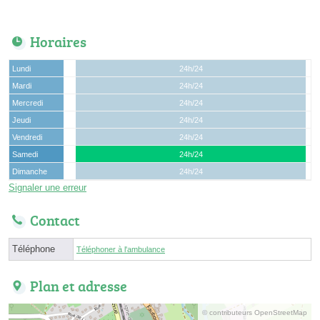
Horaires
Lundi
24h/24
Mardi
24h/24
Mercredi
24h/24
Jeudi
24h/24
Vendredi
24h/24
Samedi
24h/24
Dimanche
24h/24
Signaler une erreur
Contact
Téléphone
Téléphoner à l'ambulance
Plan et adresse
© contributeurs OpenStreetMap