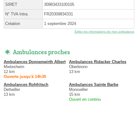
SIRET
30983433100105
N° TVA Intra.
FR20309834331
Création
1 septembre 2024
Éditer les informations de mon ambulance
Ambulances proches
Ambulances Donnenwirth Albert
Ambulances Ridacker Charles
Mietesheim
Oberbronn
12 km
13 km
Ouverte jusqu'à 14h30
Ambulances Rohfritsch
Ambulances Sainte Barbe
Dettwiller
Monswiller
13 km
15 km
Ouvert en continu