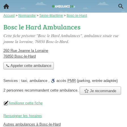
Accueil
>
Normandie
>
Seine-Maritime
>
Bosc-le-Hard
Bosc le Hard Ambulances
Cette fiche présente "Bosc le Hard Ambulances", ambulance située
rue
jeanne la lorraine
, 76850 Bosc-le-Hard.
260 Rue Jeanne la Lorraine
76850 Bosc-le-Hard
📞 Appeler cette ambulance
Services :
taxi
,
ambulance
,
accès
PMR
(parking, entrée adaptée)
2 personnes
recommandent
cette ambulance.
Je recommande
Améliorer cette fiche
Renseigner les horaires
Autres ambulances à Bosc-le-Hard