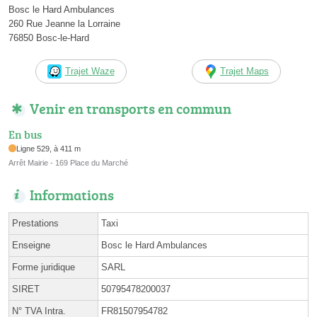
Bosc le Hard Ambulances
260 Rue Jeanne la Lorraine
76850 Bosc-le-Hard
Trajet Waze
Trajet Maps
Venir en transports en commun
En bus
Ligne 529, à 411 m
Arrêt Mairie - 169 Place du Marché
Informations
Prestations
Taxi
Enseigne
Bosc le Hard Ambulances
Forme juridique
SARL
SIRET
50795478200037
N° TVA Intra.
FR81507954782