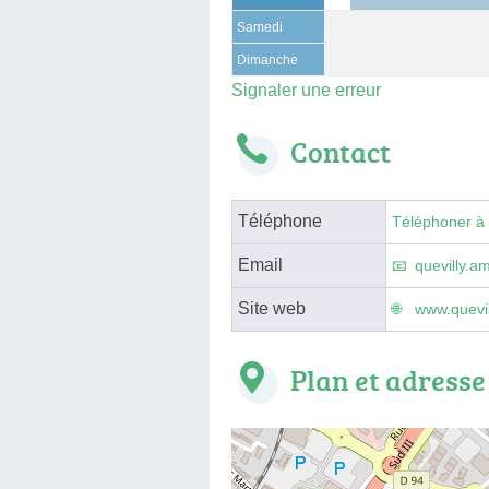
Samedi
Dimanche
Signaler une erreur
Contact
Téléphone
Téléphoner à
Email
quevilly.a
Site web
www.quevil
Plan et adresse