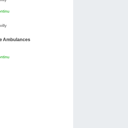
ntinu
illy
le Ambulances
ntinu