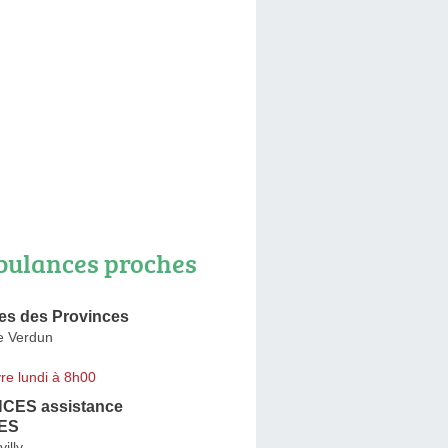
ulances proches
s des Provinces
e Verdun
re lundi à 8h00
ES assistance
ES
illy