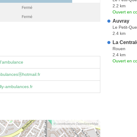
2.2 km
Fermé
Ouvert en co
Fermé
Auvray
Le Petit-Quev
2.4 km
La Centra
Rouen
2.4 km
Ouvert en co
 l'ambulance
mbulancesⓐhotmail.fr
ly-ambulances.fr
© contributeurs OpenStreetMap