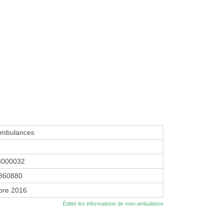
 Ambulances
8000032
860880
bre 2016
Éditer les informations de mon ambulance