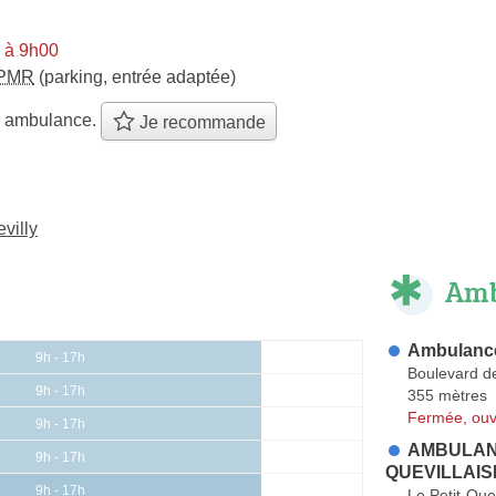
i à 9h00
PMR
(parking, entrée adaptée)
e ambulance.
Je recommande
villy
Amb
Ambulance
9h - 17h
Boulevard d
9h - 17h
355 mètres
Fermée, ouv
9h - 17h
AMBULANC
9h - 17h
QUEVILLAIS
9h - 17h
Le Petit-Quev