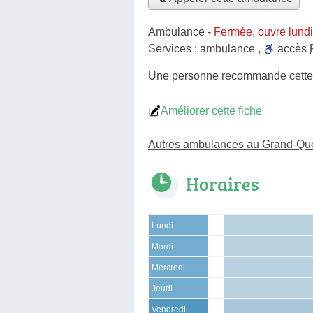
Ambulance
-
Fermée, ouvre lund
Services :
ambulance
,
accès
Une personne
recommande
cett
Améliorer cette fiche
Autres ambulances au Grand-Que
Horaires
Lundi
Mardi
Mercredi
Jeudi
Vendredi