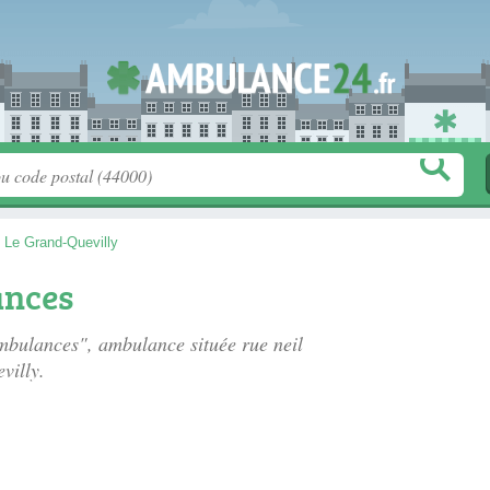
>
Le Grand-Quevilly
ances
 Ambulances", ambulance située
rue neil
villy.