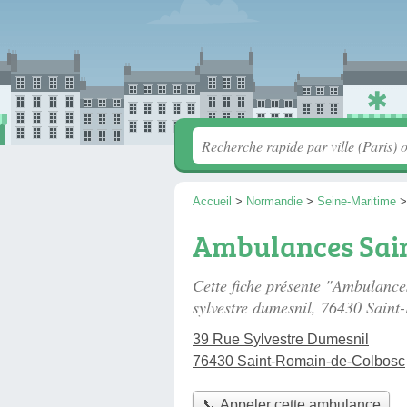
Accueil
>
Normandie
>
Seine-Maritime
Ambulances Sai
Cette fiche présente "Ambulanc
sylvestre dumesnil
, 76430 Saint
39 Rue Sylvestre Dumesnil
76430 Saint-Romain-de-Colbosc
📞 Appeler cette ambulance