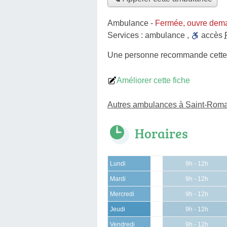
Ambulance
-
Fermée, ouvre dema
Services :
ambulance
,
accès
Une personne
recommande
cett
Améliorer cette fiche
Autres ambulances à Saint-Rom
Horaires
Lundi
9h - 12h
Mardi
9h - 12h
Mercredi
9h - 12h
Jeudi
9h - 12h
Vendredi
9h - 12h