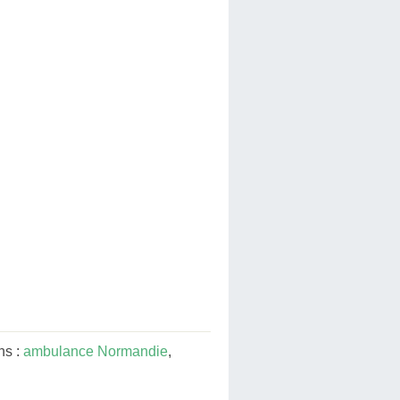
ns :
ambulance Normandie
,