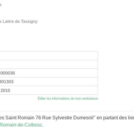
e
e Lattre de Tassigny
0300036
301303
r 2010
Éditer les informations de mon ambulance
s Saint Romain 76 Rue Sylvestre Dumesnil" en partant des lie
-Romain-de-Colbosc
.