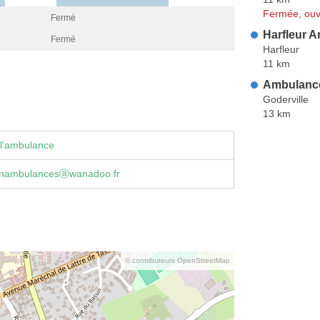
Fermée, ouv
Fermé
Harfleur 
Fermé
Harfleur
11 km
Ambulanc
Goderville
13 km
 l'ambulance
inambulancesⓐwanadoo.fr
© contributeurs OpenStreetMap