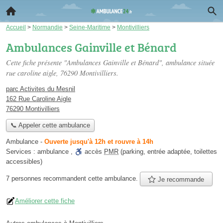
Accueil
>
Normandie
>
Seine-Maritime
>
Montivilliers
Ambulances Gainville et Bénard
Cette fiche présente "Ambulances Gainville et Bénard", ambulance située
rue caroline aigle
, 76290 Montivilliers.
parc Activites du Mesnil
162 Rue Caroline Aigle
76290 Montivilliers
📞 Appeler cette ambulance
Ambulance
-
Ouverte jusqu'à 12h et rouvre à 14h
Services :
ambulance
,
accès
PMR
(parking, entrée adaptée, toilettes
accessibles)
7 personnes
recommandent
cette ambulance.
Je recommande
Améliorer cette fiche