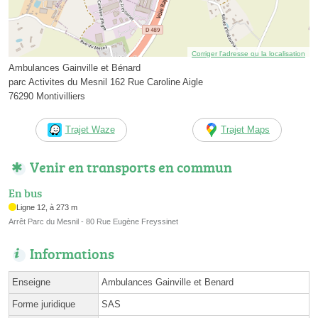
Corriger l’adresse ou la localisation
Ambulances Gainville et Bénard
parc Activites du Mesnil 162 Rue Caroline Aigle
76290 Montivilliers
Trajet Waze
Trajet Maps
Venir en transports en commun
En bus
Ligne 12, à 273 m
Arrêt Parc du Mesnil - 80 Rue Eugène Freyssinet
Informations
Enseigne
Ambulances Gainville et Benard
Forme juridique
SAS