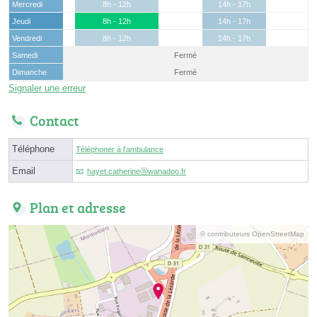
Mercredi
8h - 12h
14h - 17h
Jeudi
8h - 12h
14h - 17h
Vendredi
8h - 12h
14h - 17h
Samedi
Fermé
Dimanche
Fermé
Signaler une erreur
Contact
Téléphone
Téléphoner à l'ambulance
Email
hayet.catherineⓐwanadoo.fr
Plan et adresse
© contributeurs OpenStreetMap