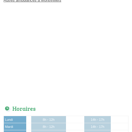
Autres ambulances à Montivilliers
Horaires
Lundi
8h - 12h
14h - 17h
Mardi
8h - 12h
14h - 17h