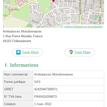
Corriger l’adresse ou la localisation
Ambulances Moisdonnaises
1 Rue Pierre Mendès France
44110 Châteaubriant
Trajet Waze
Trajet Maps
Informations
Nom commercial
Ambulances Moisdonnaises
Forme juridique
SAS
SIRET
42420487300071
N° TVA Intra.
FR45424204873
Création
1 mars 2012