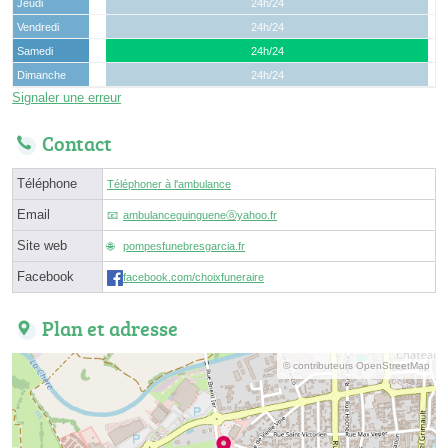
Jeudi
24h/24
Vendredi
24h/24
Samedi
24h/24
Dimanche
24h/24
Signaler une erreur
Contact
Téléphone
Téléphoner à l'ambulance
Email
ambulanceguingueneⓐyahoo.fr
Site web
pompesfunebresgarcia.fr
Facebook
facebook.com/choixfuneraire
Plan et adresse
© contributeurs OpenStreetMap