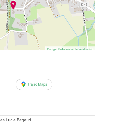
Corriger l’adresse ou la localisation
Trajet Maps
es Lucie Begaud