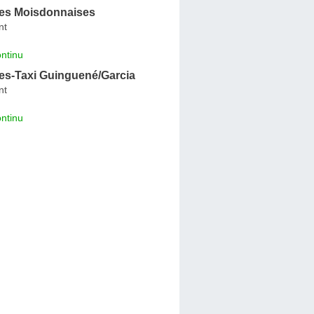
es Moisdonnaises
nt
ntinu
s-Taxi Guinguené/Garcia
nt
ntinu