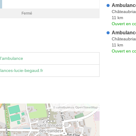
Ambulanc
Châteaubria
Fermé
11 km
Ouvert en co
Ambulance
Châteaubria
11 km
Ouvert en co
 l'ambulance
ances-lucie-begaud.fr
© contributeurs OpenStreetMap