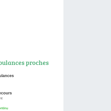
ulances proches
lances
ecours
nt
ntinu