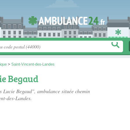
tique
>
Saint-Vincent-des-Landes
ie Begaud
es Lucie Begaud", ambulance située
chemin
ent-des-Landes.