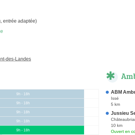
, entrée adaptée)
ce
ent-des-Landes
Amb
ABM Ambu
9h - 18h
Issé
9h - 18h
5 km
9h - 18h
Jussieu S
Châteaubria
9h - 18h
10 km
9h - 18h
Ouvert en co