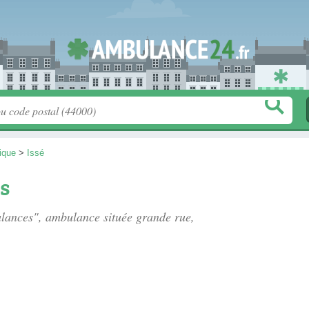
tique
>
Issé
s
ulances", ambulance située
grande rue
,