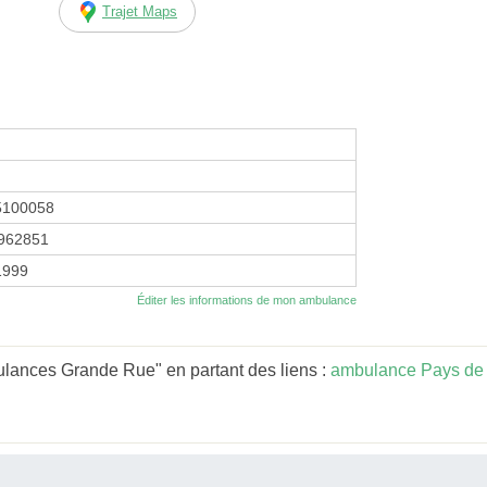
Trajet Maps
5100058
962851
1999
Éditer les informations de mon ambulance
ances Grande Rue" en partant des liens :
ambulance Pays de 