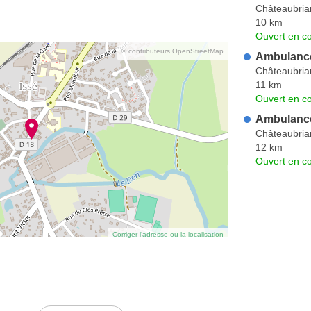
Châteaubria
10 km
Ouvert en co
© contributeurs OpenStreetMap
Ambulanc
Châteaubria
11 km
Ouvert en co
Ambulance
Châteaubria
12 km
Ouvert en co
Corriger l’adresse ou la localisation