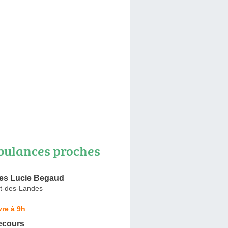
ulances proches
es Lucie Begaud
nt-des-Landes
re à 9h
ecours