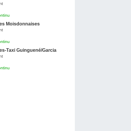
nt
ntinu
es Moisdonnaises
nt
ntinu
s-Taxi Guinguené/Garcia
nt
ntinu