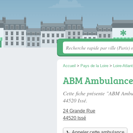
Accueil
>
Pays de la Loire
>
Loire-Atlan
ABM Ambulance
Cette fiche présente "ABM Amb
44520 Issé.
24 Grande Rue
44520 Issé
📞 Appeler cette ambulance