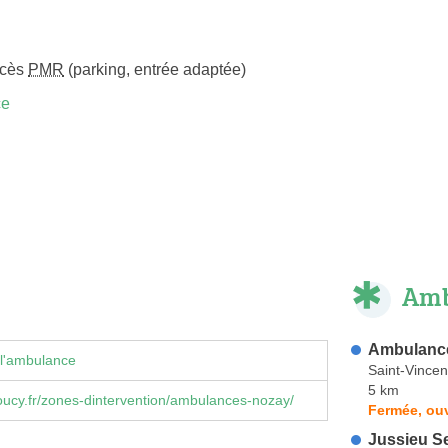
ccès
PMR
(parking, entrée adaptée)
ce
Amb
Ambulanc
 l'ambulance
Saint-Vince
5 km
ucy.fr/zones-dintervention/ambulances-nozay/
Fermée, ouv
Jussieu S