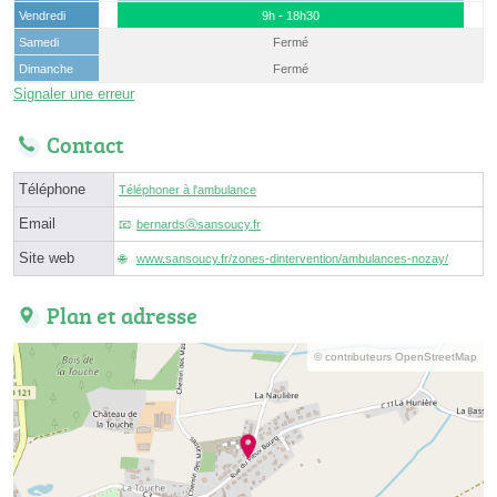
Vendredi
9h - 18h30
Samedi
Fermé
Dimanche
Fermé
Signaler une erreur
Contact
Téléphone
Téléphoner à l'ambulance
Email
bernardsⓐsansoucy.fr
Site web
www.sansoucy.fr/zones-dintervention/ambulances-nozay/
Plan et adresse
© contributeurs OpenStreetMap