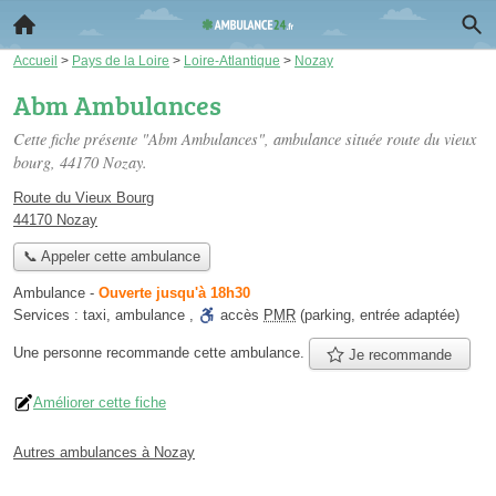
Accueil
>
Pays de la Loire
>
Loire-Atlantique
>
Nozay
Abm Ambulances
Cette fiche présente "Abm Ambulances", ambulance située
route du vieux
bourg
, 44170 Nozay.
Route du Vieux Bourg
44170 Nozay
📞 Appeler cette ambulance
Ambulance
-
Ouverte jusqu'à 18h30
Services :
taxi
,
ambulance
,
accès
PMR
(parking, entrée adaptée)
Une personne
recommande
cette ambulance.
Je recommande
Améliorer cette fiche
Autres ambulances à Nozay