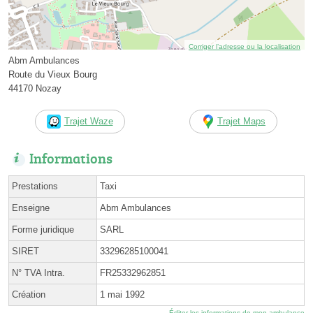
Corriger l’adresse ou la localisation
Abm Ambulances
Route du Vieux Bourg
44170 Nozay
Trajet Waze
Trajet Maps
Informations
Prestations
Taxi
Enseigne
Abm Ambulances
Forme juridique
SARL
SIRET
33296285100041
N° TVA Intra.
FR25332962851
Création
1 mai 1992
Éditer les informations de mon ambulance