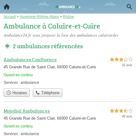
Accueil
>
Auvergne-Rhône-Alpes
>
Rhône
Ambulance à Caluire-et-Cuire
Ambulance24.fr vous propose la liste des
ambulances caluirardes
.
2 ambulances référencées
Ambulances Confluence
3,0 étoiles sur 5
32 avis
45 Grande Rue de Saint Clair, 69300 Caluire-et-Cuire
Ouvert en continu
Services :
ambulance
Horaires
Téléphone
Mondial Ambulances
3,5 étoiles sur 5
49 avis
45 Grande Rue de Saint Clair, 69300 Caluire-et-Cuire
Ouvert en continu
Services :
ambulance