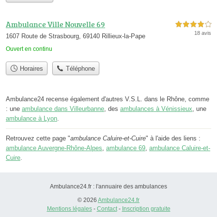
Ambulance Ville Nouvelle 69
4,0 étoiles sur 5
18 avis
1607 Route de Strasbourg, 69140 Rillieux-la-Pape
Ouvert en continu
Horaires
Téléphone
Ambulance24 recense également d'autres V.S.L. dans le Rhône, comme
: une
ambulance dans Villeurbanne
, des
ambulances à Vénissieux
, une
ambulance à Lyon
.
Retrouvez cette page "
ambulance Caluire-et-Cuire
" à l'aide des liens :
ambulance Auvergne-Rhône-Alpes
,
ambulance 69
,
ambulance Caluire-et-
Cuire
.
Ambulance24.fr : l'annuaire des ambulances
© 2026
Ambulance24.fr
Mentions légales
-
Contact
-
Inscription gratuite